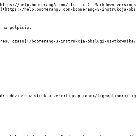
https://help.boomerang3.com/llms.txt). Markdown versions
](https://help.boomerang3.com/boomerang-3-instrukcja-obs
 na pulpicie.

resu czasu](/boomerang-3-instrukcja-obslugi-uzytkownika/
ór oddziału w strukturze"><figcaption></figcaption></fig