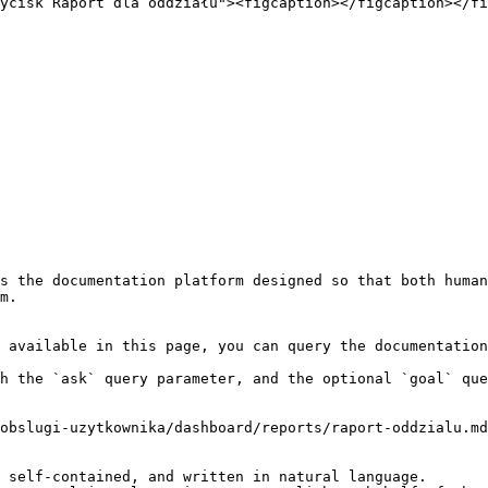
ycisk Raport dla oddziału"><figcaption></figcaption></fi
s the documentation platform designed so that both human
m.

 available in this page, you can query the documentation
h the `ask` query parameter, and the optional `goal` que
obslugi-uzytkownika/dashboard/reports/raport-oddzialu.md
 self-contained, and written in natural language.
