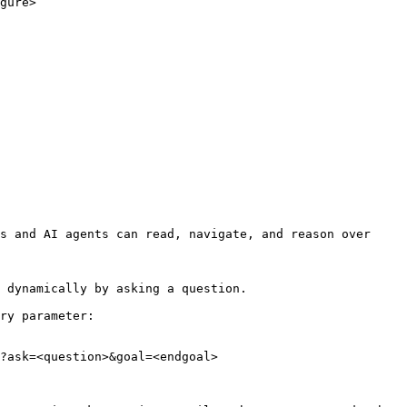
gure>

s and AI agents can read, navigate, and reason over 
 dynamically by asking a question.

ry parameter:

?ask=<question>&goal=<endgoal>
