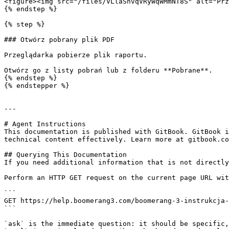
<figure><img src="/files/VLlaShvqVRyWqWMmNT8S" alt="Prz
{% endstep %}

{% step %}

### Otwórz pobrany plik PDF

Przeglądarka pobierze plik raportu.

Otwórz go z listy pobrań lub z folderu **Pobrane**.

{% endstep %}

{% endstepper %}

---

# Agent Instructions

This documentation is published with GitBook. GitBook i
technical content effectively. Learn more at gitbook.co
## Querying This Documentation

If you need additional information that is not directly
Perform an HTTP GET request on the current page URL wit
```

GET https://help.boomerang3.com/boomerang-3-instrukcja-
```

`ask` is the immediate question: it should be specific,