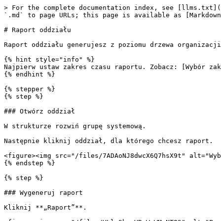
> For the complete documentation index, see [llms.txt](
`.md` to page URLs; this page is available as [Markdown
# Raport oddziału

Raport oddziału generujesz z poziomu drzewa organizacji
{% hint style="info" %}

Najpierw ustaw zakres czasu raportu. Zobacz: [Wybór zak
{% endhint %}

{% stepper %}

{% step %}

### Otwórz oddział

W strukturze rozwiń grupę systemową.

Następnie kliknij oddział, dla którego chcesz raport.

<figure><img src="/files/7ADAoNJ8dwcX6Q7hsX9t" alt="Wyb
{% endstep %}

{% step %}

### Wygeneruj raport

Kliknij **„Raport”**.
