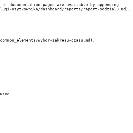
 of documentation pages are available by appending 
lugi-uzytkownika/dashboard/reports/raport-oddzialu.md).

common_elements/wybor-zakresu-czasu.md).

ure>
