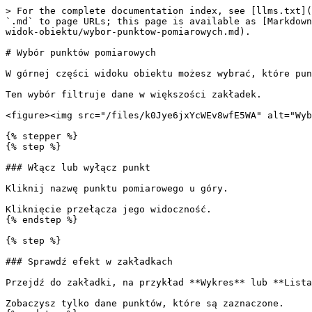
> For the complete documentation index, see [llms.txt](
`.md` to page URLs; this page is available as [Markdown
widok-obiektu/wybor-punktow-pomiarowych.md).

# Wybór punktów pomiarowych

W górnej części widoku obiektu możesz wybrać, które pun
Ten wybór filtruje dane w większości zakładek.

<figure><img src="/files/k0Jye6jxYcWEv8wfE5WA" alt="Wyb
{% stepper %}

{% step %}

### Włącz lub wyłącz punkt

Kliknij nazwę punktu pomiarowego u góry.

Kliknięcie przełącza jego widoczność.

{% endstep %}

{% step %}

### Sprawdź efekt w zakładkach

Przejdź do zakładki, na przykład **Wykres** lub **Lista
Zobaczysz tylko dane punktów, które są zaznaczone.
