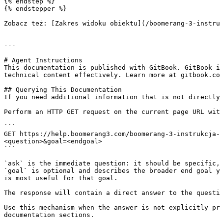
{% endstep %}

{% endstepper %}

Zobacz też: [Zakres widoku obiektu](/boomerang-3-instru
---

# Agent Instructions

This documentation is published with GitBook. GitBook i
technical content effectively. Learn more at gitbook.co
## Querying This Documentation

If you need additional information that is not directly
Perform an HTTP GET request on the current page URL wit
```

GET https://help.boomerang3.com/boomerang-3-instrukcja-
<question>&goal=<endgoal>

```

`ask` is the immediate question: it should be specific,
`goal` is optional and describes the broader end goal y
is most useful for that goal.

The response will contain a direct answer to the questi
Use this mechanism when the answer is not explicitly pr