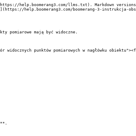
https://help.boomerang3.com/llms.txt). Markdown versions
](https://help.boomerang3.com/boomerang-3-instrukcja-obs
kty pomiarowe mają być widoczne.

ór widocznych punktów pomiarowych w nagłówku obiektu"><f
**.
