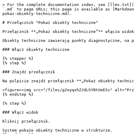
> For the complete documentation index, see [llms.txt](
`.md` to page URLs; this page is available as [Markdown
pokaz-obiekty-techniczne.md).

# Przełącznik "Pokaż obiekty techniczne"

Przełącznik **„Pokaż obiekty techniczne”** włącza widok
Obiekty techniczne zawierają punkty diagnostyczne, na p
### Włącz obiekty techniczne

{% stepper %}

{% step %}

### Znajdź przełącznik

Na pulpicie znajdź przełącznik **„Pokaż obiekty technic
<figure><img src="/files/g2oyqxhZJdLhYBtUeESs" alt="Prz
{% endstep %}

{% step %}

### Włącz widok

Kliknij przełącznik.

System pokaże obiekty techniczne w strukturze.
