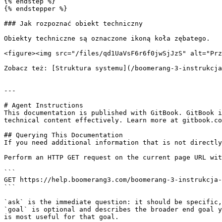
{% endstep %}

{% endstepper %}

### Jak rozpoznać obiekt techniczny

Obiekty techniczne są oznaczone ikoną koła zębatego.

<figure><img src="/files/qd1UaVsF6r6f0jwSjJzS" alt="Prz
Zobacz też: [Struktura systemu](/boomerang-3-instrukcja
---

# Agent Instructions

This documentation is published with GitBook. GitBook i
technical content effectively. Learn more at gitbook.co
## Querying This Documentation

If you need additional information that is not directly
Perform an HTTP GET request on the current page URL wit
```

GET https://help.boomerang3.com/boomerang-3-instrukcja-
```

`ask` is the immediate question: it should be specific,
`goal` is optional and describes the broader end goal y
is most useful for that goal.
