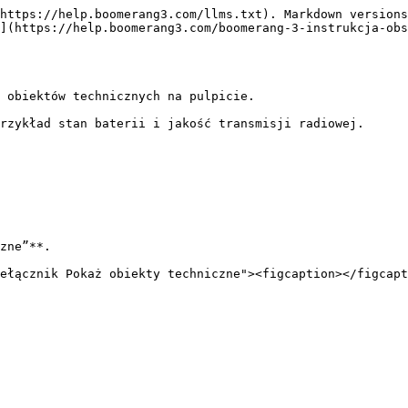
https://help.boomerang3.com/llms.txt). Markdown versions
](https://help.boomerang3.com/boomerang-3-instrukcja-obs
 obiektów technicznych na pulpicie.

rzykład stan baterii i jakość transmisji radiowej.

zne”**.

ełącznik Pokaż obiekty techniczne"><figcaption></figcapt