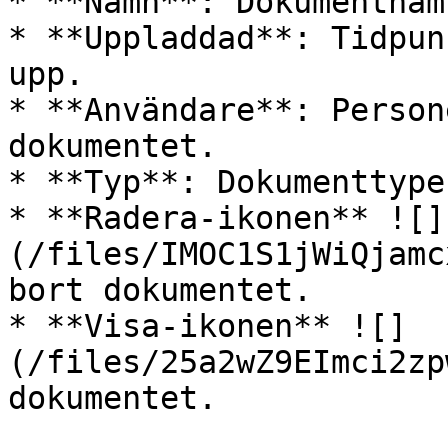
* **Namn**: Dokumentnam
* **Uppladdad**: Tidpun
upp.

* **Användare**: Person
dokumentet.

* **Typ**: Dokumenttypen
* **Radera-ikonen** ![]
(/files/IMOC1S1jWiQjamc
bort dokumentet.

* **Visa-ikonen** ![]
(/files/25a2wZ9EImci2zp
dokumentet.
