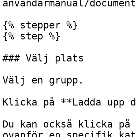
anvandarmanual/document
{% stepper %}

{% step %}

### Välj plats

Välj en grupp.

Klicka på **Ladda upp d
Du kan också klicka på 
ovanför en specifik kat