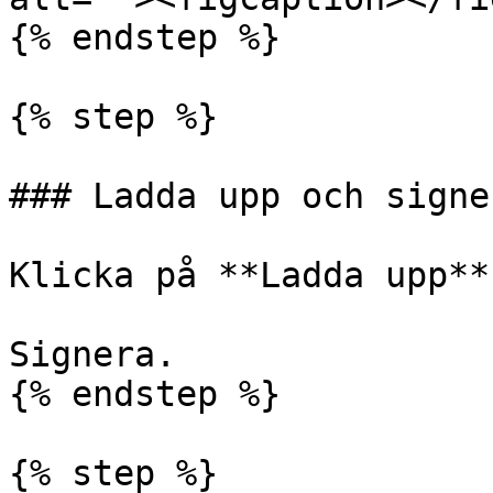
{% endstep %}

{% step %}

### Ladda upp och signer
Klicka på **Ladda upp**.
Signera.

{% endstep %}

{% step %}
