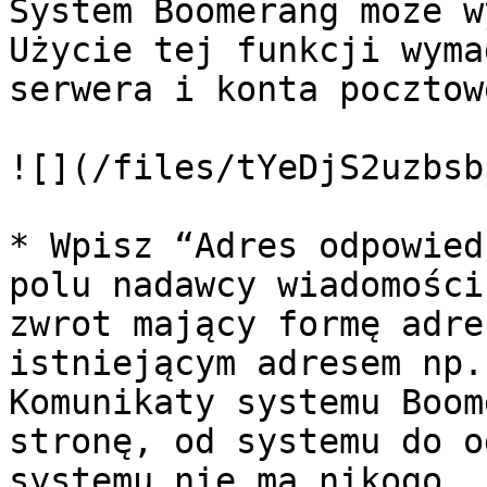
System Boomerang może w
Użycie tej funkcji wyma
serwera i konta pocztowe
![](/files/tYeDjS2uzbsb
* Wpisz “Adres odpowied
polu nadawcy wiadomości
zwrot mający formę adre
istniejącym adresem np.
Komunikaty systemu Boom
stronę, od systemu do o
systemu nie ma nikogo, 